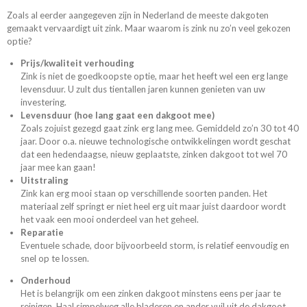
Zoals al eerder aangegeven zijn in Nederland de meeste dakgoten
gemaakt vervaardigt uit
zink. Maar waarom is zink nu zo’n veel gekozen
optie?
Prijs/kwaliteit verhouding
Zink is niet de goedkoopste optie, maar het heeft wel een erg lange
levensduur. U zult dus tientallen jaren kunnen genieten van uw
investering.
Levensduur (hoe lang gaat een dakgoot mee)
Zoals zojuist gezegd gaat zink erg lang mee. Gemiddeld zo’n 30 tot 40
jaar. Door o.a. nieuwe technologische ontwikkelingen wordt geschat
dat een hedendaagse, nieuw geplaatste, zinken dakgoot tot wel 70
jaar mee kan gaan!
Uitstraling
Zink kan erg mooi staan op verschillende soorten panden. Het
materiaal zelf springt er niet heel erg uit maar juist daardoor wordt
het vaak een mooi onderdeel van het geheel.
Reparatie
Eventuele schade, door bijvoorbeeld storm, is relatief eenvoudig en
snel op te lossen.
Onderhoud
Het is belangrijk om een zinken dakgoot minstens eens per jaar te
reinigen. Haal simpelweg alle bladeren en ander vuil uit de dakgoot.